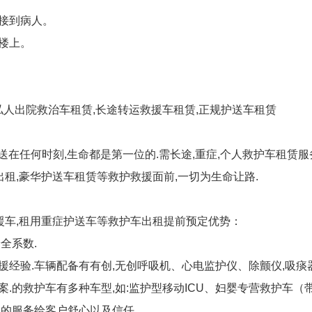
接到病人。
楼上。
私人出院救治车租赁,长途转运救援车租赁,正规护送车租赁
送在任何时刻,生命都是第一位的.需长途,重症,个人救护车租赁服
出租,豪华护送车租赁等救护救援面前,一切为生命让路.
救援车,租用重症护送车等救护车出租提前预定优势：
全系数.
经验.车辆配备有有创,无创呼吸机、心电监护仪、除颤仪,吸痰器
.的救护车有多种车型,如:监护型移动ICU、妇婴专营救护车（
业的服务给客户舒心以及信任.