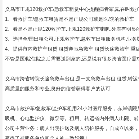
义乌市正规120救护车/急救车租赁中心提醒病者家属,在叫救
1、看救护车/急救车租赁是不是正规公司或是医/院的救护车.
2、看是不是正规120救护车,正规120救护车喇叭,外表有明显
3、选择全/国出租公司,正规救护车,急救车出租服务机构,业务
4、提供市内救护车租赁,租赁奔驰急救车,租赁长途救治车,重
不管是医/院住院之后需要送到家的,还是说有很多跨省医疗需
义乌市跨省转院长途急救车出租,是一支急救车出租,租赁,转
高质量的服务和专业,良好的信誉获得客户的认可.
义乌市救护车/急救车/监护车租用24小时医疗服务，赤岸镇
吸机、心电监护仪、微泵等。租用、转运省内外病人出院、转
公司主营业务：病人出院护送及病人陪护服务，自成立以来，
赢得了被服务单位和个人的一致好评！