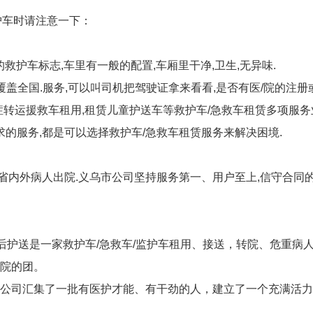
护车时请注意一下：
的救护车标志,车里有一般的配置,车厢里干净,卫生,无异味.
覆盖全国.服务,可以叫司机把驾驶证拿来看看,是否有医/院的注册
症转运援救车租用,租赁儿童护送车等救护车/急救车租赁多项服务
求的服务,都是可以选择救护车/急救车租赁服务来解决困境.
运省内外病人出院.义乌市公司坚持服务第一、用户至上,信守合同的
院后护送是一家救护车/急救车/监护车租用、接送，转院、危重
院的团。
公司汇集了一批有医护才能、有干劲的人，建立了一个充满活力