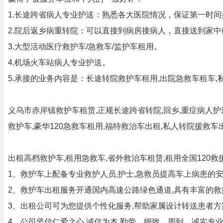
1.长途跨省病人专业护送：熟悉各大医院情况，保证第一时间
2.院后返乡病重转院：可以直接到病房接病人，直接送到家中
3.大型活动医疗救护车/急救车/监护车租用。
4.机场火车站病人专业护送。
5.承接的业务内容是：长途转院救护车租用,出院急救车租车,
义乌市赤岸镇救护车租赁,正规长途跨省转院,回乡,重症病人护
救护车,豪华120急救车租用,福特救治车出租,私人转院援救车
出租高档救护车,租用急救车,省外救治车租赁,租用全国120
1、救护车上配备专业救护人员,护士,急救员提高车上病患的安
2、救护车出租服务开通国内高速公路绿色通道,具有丰富的救援
3、出租公司可为您提供个性化服务,帮助家属设计转送患者方案
4、公司坚信仁爱之心,诚信为本,勤劳、细致、周到、诚实专