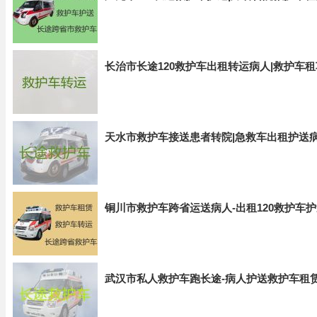
长治市长途120救护车出租转运病人|救护车
天水市救护车接送患者转院|急救车出租护送
铜川市救护车跨省运送病人-出租120救护车
武汉市私人救护车跑长途-病人护送救护车租