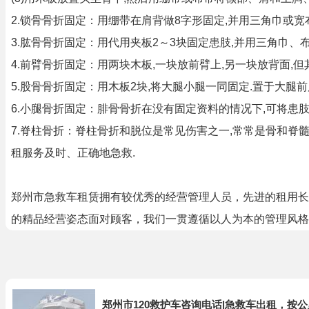
2.锁骨骨折固定：用绷带在肩背做8字形固定,并用三角巾或宽
3.肱骨骨折固定：用代用夹板2～3块固定患肢,并用三角巾、
4.前臂骨折固定：用两块木板,一块放前臂上,另一块放背面,
5.股骨骨折固定：用木板2块,将大腿小腿一同固定.置于大腿
6.小腿骨折固定：腓骨骨折在没有固定资料的情况下,可将患肢
7.脊柱骨折：脊柱骨折和脱位是常见伤害之一,常常是骨和脊
租服务及时、正确地急救.
郑州市急救车租赁拥有较优秀的经营管理人员，先进的租用长
的精品经营姿态面对顾客，我们一贯遵循以人为本的管理风格
郑州市120救护车咨询电话|急救车出租，按