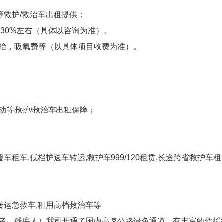
等救护/救治车出租提供：
的30%左右（具体以咨询为准）。
搬抬，吸氧费等（以具体项目收费为准）。
动等救护/救治车出租保障；
车租车,低档护送车转运,救护车999/120租赁,长途跨省救护
转运急救车,租用高档救治车等
病者、残疾人）我司开通了国内高速公路绿色通道，有丰富的救