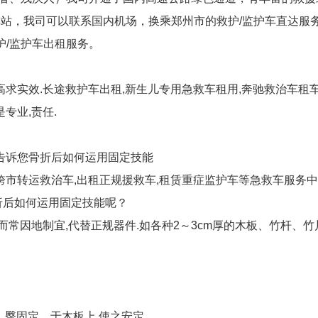
车站，我司可以联系国内机场，换乘郑州市的救护/监护车直达服
护/监护车出租服务。
高求实效.长途救护车出租,新生儿专用急救车租用,奔驰救治车租车
专业,责任.
告诉您骨折后如何运用固定技能
跨市转运救治车,出租正规援救车,租赁重症监护车等急救车服务中占
折后如何运用固定技能呢？
而常因地制宜,代替正规器件.如各种2～3cm厚的木板、竹杆、
、臀固定、于木板上,使之安定.