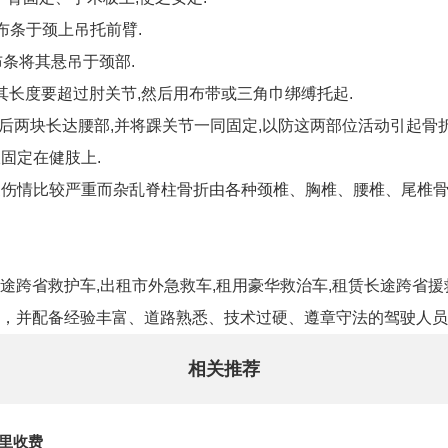
布条于颈上吊托前臂.
布条将其悬吊于颈部.
但其长度要超过肘关节,然后用布带或三角巾绑缚托起.
前后两块长达腰部,并将踝关节一同固定,以防这两部位活动引起骨折
固定在健肢上.
髓伤情比较严重而杂乱脊柱骨折由各种颈椎、胸椎、腰椎、尾椎骨折
途跨省救护车,出租市外急救车,租用豪华救治车,租赁长途跨省援
，并配备经验丰富、道路熟悉、技术过硬、遵章守法的驾驶人员
相关推荐
公里收费