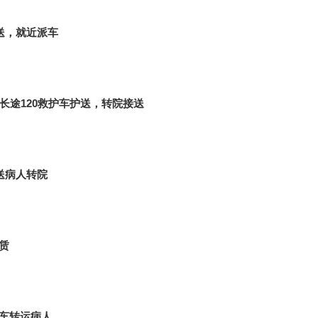
护送，就近派车
长途120救护车护送，转院接送
护送病人转院
赁
租车转运病人