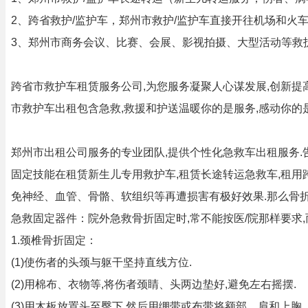
2、跨省救护/监护车，郑州市救护/监护车直接开往机场和火
3、郑州市商务会议、比赛、会展、影视拍摄、大型活动等救
跨省市救护车租赁服务公司,为您服务凝聚人心谋发展,创新提
市救护车出租包含急救,救援和护送温暖你的是服务,感动你的是
郑州市出租公司服务的专业团队,提供个性化急救车出租服务.
固定技能在租赁新生儿专用救护车,租赁长途转运急救车,租用
免神经、血管、骨骼、软组织等再遭损害有极好效果.那么骨
急救固定器件：院外急救骨折固定时,常不能按医/院那样要求,
1.颈椎骨折固定：
(1)使伤者的头颈与躯干坚持直线方位.
(2)用棉布、衣物等,将伤者颈睛、头两边垫好,避免左右摇摆.
(3)用木板放置头至臀下,然后用绷带或布带将额部、肩和上胸